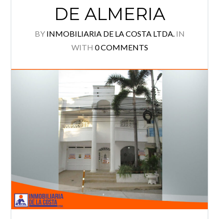
DE ALMERIA
Log in
BY
INMOBILIARIA DE LA COSTA LTDA.
IN
Username
WITH
0 COMMENTS
Password
Lost your password?